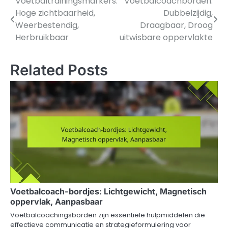
Voetbaltrainingsmarkers:
Voetbalcoachborden:
Post
Hoge zichtbaarheid,
Dubbelzijdig,
navigation
Weerbestendig,
Draagbaar, Droog
Herbruikbaar
uitwisbare oppervlakte
Related Posts
Voetbalcoach-bordjes: Lichtgewicht, Magnetisch
oppervlak, Aanpasbaar
Voetbalcoachingsborden zijn essentiële hulpmiddelen die
effectieve communicatie en strategieformulering voor