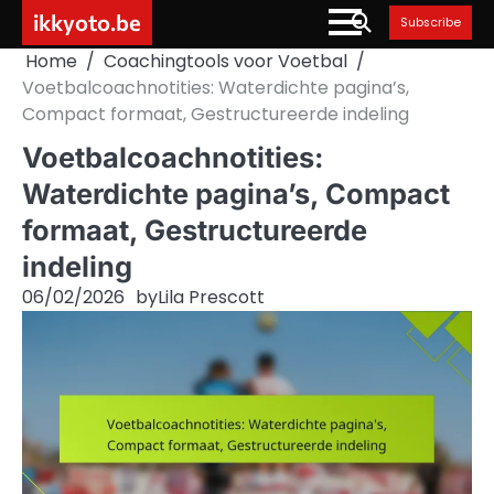
Skip
ikkyoto.be
Subscribe
to
Home
Coachingtools voor Voetbal
content
Voetbalcoachnotities: Waterdichte pagina’s,
Compact formaat, Gestructureerde indeling
Voetbalcoachnotities:
Waterdichte pagina’s, Compact
formaat, Gestructureerde
indeling
06/02/2026
by
Lila Prescott