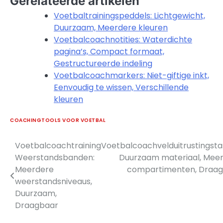
Gerelateerde artikelen
Voetbaltrainingspeddels: Lichtgewicht,
Duurzaam, Meerdere kleuren
Voetbalcoachnotities: Waterdichte
pagina’s, Compact formaat,
Gestructureerde indeling
Voetbalcoachmarkers: Niet-giftige inkt,
Eenvoudig te wissen, Verschillende
kleuren
COACHINGTOOLS VOOR VOETBAL
Voetbalcoachtraining
Voetbalcoachvelduitrustingsta
Post
Weerstandsbanden:
Duurzaam materiaal, Mee
navigation
Meerdere
compartimenten, Draa
weerstandsniveaus,
Duurzaam,
Draagbaar