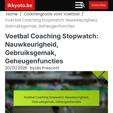
Skip
ikkyoto.be
Subscribe
to
Home
Coachingtools voor Voetbal
content
Voetbal Coaching Stopwatch: Nauwkeurigheid,
Gebruiksgemak, Geheugenfuncties
Voetbal Coaching Stopwatch:
Nauwkeurigheid,
Gebruiksgemak,
Geheugenfuncties
20/01/2026
by
Lila Prescott