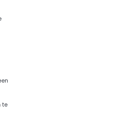
e
 een
 te