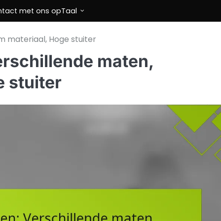
tact met ons op
Taal
m materiaal, Hoge stuiter
erschillende maten,
 stuiter