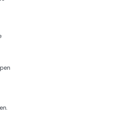
e
ppen
en.