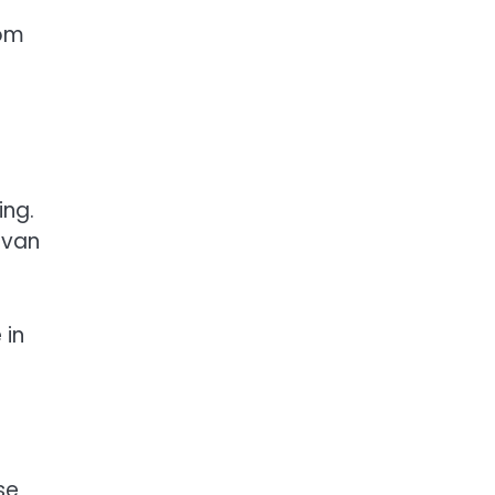
 om
ing.
 van
 in
se