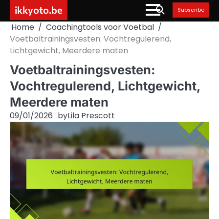
Skip
ikkyoto.be
Subscribe
to
Home
Coachingtools voor Voetbal
content
Voetbaltrainingsvesten: Vochtregulerend,
Lichtgewicht, Meerdere maten
Voetbaltrainingsvesten:
Vochtregulerend, Lichtgewicht,
Meerdere maten
09/01/2026
by
Lila Prescott